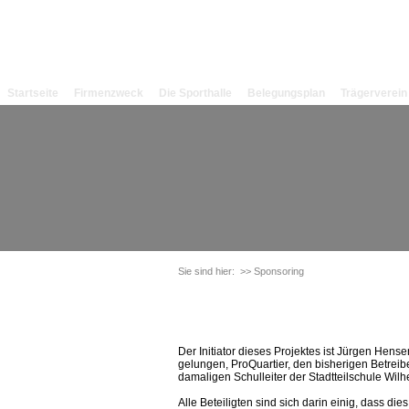
Startseite
Firmenzweck
Die Sporthalle
Belegungsplan
Trägerverein
Sie sind hier:
>> Sponsoring
Der Initiator dieses Projektes ist Jürgen Hensen
gelungen, ProQuartier, den bisherigen Betrei
damaligen Schulleiter der Stadtteilschule Wil
Alle Beteiligten sind sich darin einig, dass dies